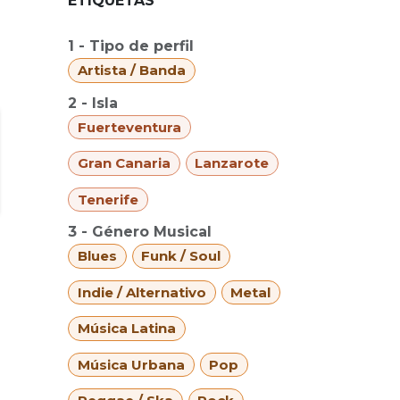
ETIQUETAS
1 - Tipo de perfil
Artista / Banda
2 - Isla
Fuerteventura
Gran Canaria
Lanzarote
Tenerife
3 - Género Musical
Blues
Funk / Soul
Indie / Alternativo
Metal
Música Latina
Música Urbana
Pop