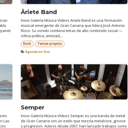
Äriete Band
 Gran
Inicio Galería Música Vídeos Ariete Band es una formación
ablo
musical emergente de Gran Canaria que lidera José Antonio
Auyanet
Risco. Su sonido combina letras de alto contenido social —
crítica política, amistad,...
Rock
Temas propios
Agenda en Vivo
Semper
ecto
Inicio Galería Música Vídeos Semper es una banda de metal
en Las
de Gran Canaria con un estilo que mezcla metalcore, groove
 con
y progresivo. Activos desde 2007, han lanzado trabajos como