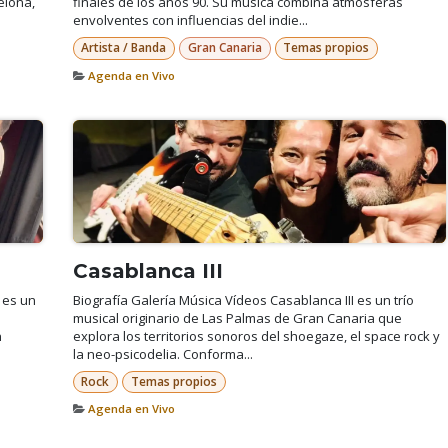
elona,
finales de los años 90. Su música combina atmósferas
envolventes con influencias del indie...
Artista / Banda
Gran Canaria
Temas propios
Agenda en Vivo
Casablanca III
 es un
Biografía Galería Música Vídeos Casablanca III es un trío
musical originario de Las Palmas de Gran Canaria que
n
explora los territorios sonoros del shoegaze, el space rock y
la neo-psicodelia. Conforma...
Rock
Temas propios
Agenda en Vivo