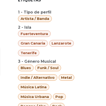
ETIQUETAS
1 - Tipo de perfil
Artista / Banda
2 - Isla
Fuerteventura
Gran Canaria
Lanzarote
Tenerife
3 - Género Musical
Blues
Funk / Soul
Indie / Alternativo
Metal
Música Latina
Música Urbana
Pop