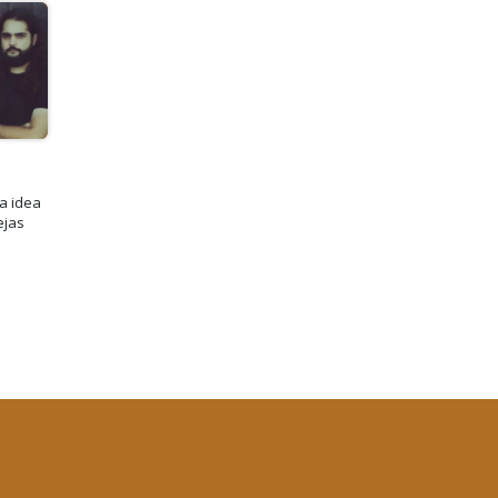
la idea
ejas