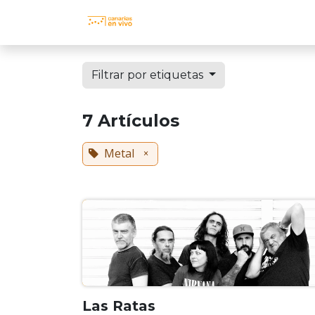
Ir al contenido
INICIO
EVENTOS
AGENDA 
Filtrar por etiquetas
7 Artículos
Metal
×
Las Ratas