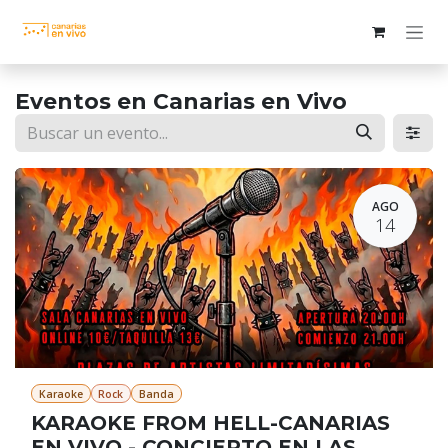
Ir al contenido
Eventos en Canarias en Vivo
AGO
14
Karaoke
Rock
Banda
KARAOKE FROM HELL-CANARIAS
EN VIVO - CONCIERTO EN LAS