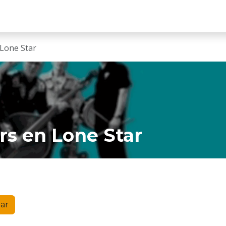
EN VIVO
COMUNIDAD
SALA DE CONCIERTOS
Lone Star
s en Lone Star
gar