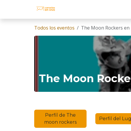
Ir al contenido
INICIO
EVENTOS
AGENDA 
Todos los eventos
The Moon Rockers en 
The Moon Rocker
Perfil de The
Perfil del Lu
moon rockers