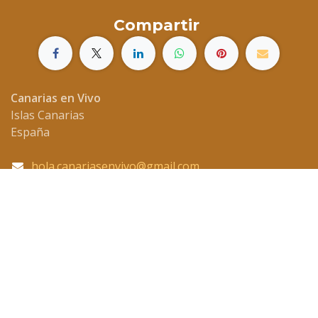
Compartir
Canarias en Vivo
Islas Canarias
España
hola.canariasenvivo@gmail.com
Copyright 2024 © Canarias en Vivo
Con tecnología de
- El mejor
Comercio electrónico de
código abierto