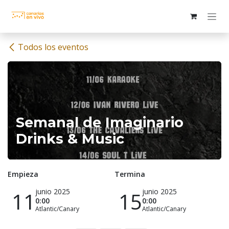
Ir al contenido
Todos los eventos
Semanal de Imaginario
Drinks & Music
Empieza
Termina
junio 2025
junio 2025
11
15
0:00
0:00
Atlantic/Canary
Atlantic/Canary