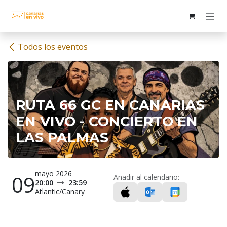
Ir al contenido
Todos los eventos
RUTA 66 GC EN CANARIAS
EN VIVO - CONCIERTO EN
LAS PALMAS
mayo 2026
09
Añadir al calendario:
20:00
23:59
Atlantic/Canary