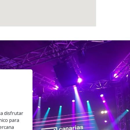
a disfrutar
nico para
cercana