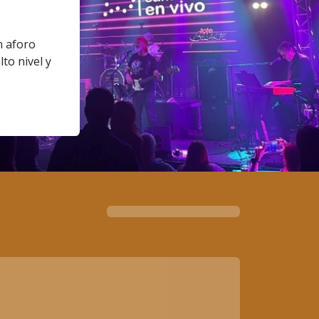
n aforo
to nivel y