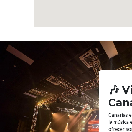
🎶 V
Cana
Canarias e
la música 
ofrecer so