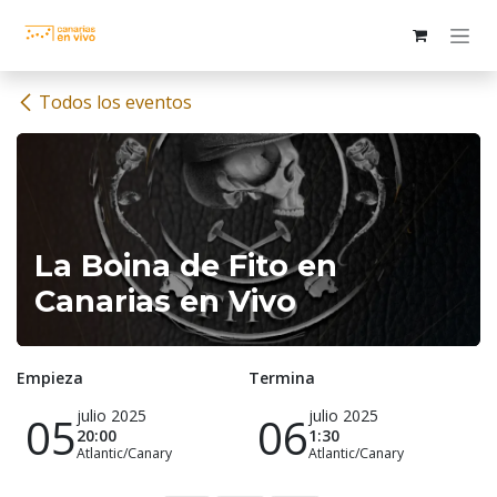
Ir al contenido
Todos los eventos
La Boina de Fito en
Canarias en Vivo
Empieza
Termina
julio 2025
julio 2025
05
06
20:00
1:30
Atlantic/Canary
Atlantic/Canary