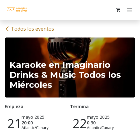
Ir al contenido
Todos los eventos
Karaoke en Imaginario
Drinks & Music Todos los
Miércoles
Empieza
Termina
mayo 2025
mayo 2025
21
22
20:00
0:30
Atlantic/Canary
Atlantic/Canary