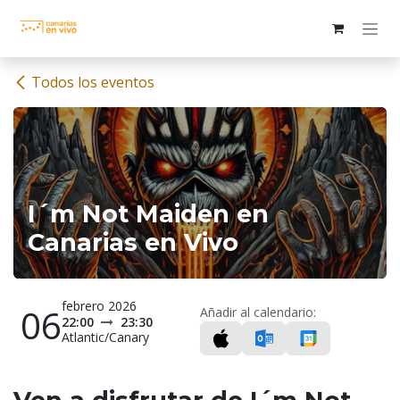
Ir al contenido
Todos los eventos
I´m Not Maiden en
Canarias en Vivo
febrero 2026
06
Añadir al calendario:
22:00
23:30
Atlantic/Canary