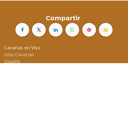
Compartir
Canarias en Vivo
Islas Canarias
España
hola.canariasenvivo@gmail.com
Copyright 2024 © Canarias en Vivo
Con tecnología de
- El mejor
Comercio electrónico de