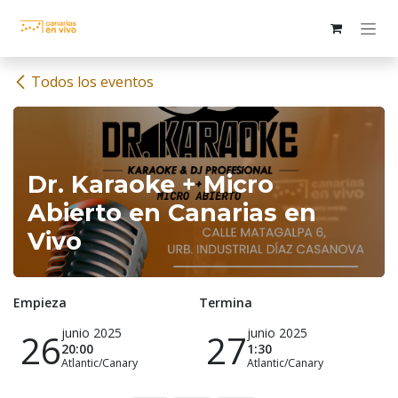
Ir al contenido
Todos los eventos
Dr. Karaoke + Micro
Abierto en Canarias en
Vivo
Empieza
Termina
junio 2025
junio 2025
26
27
20:00
1:30
Atlantic/Canary
Atlantic/Canary