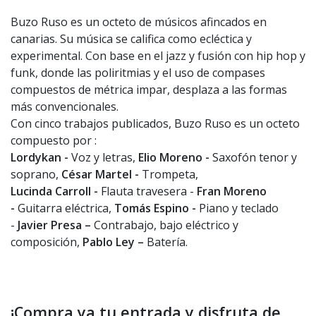
Buzo Ruso es un octeto de músicos afincados en
canarias. Su música se califica como ecléctica y
experimental. Con base en el jazz y fusión con hip hop y
funk, donde las poliritmias y el uso de compases
compuestos de métrica impar, desplaza a las formas
más convencionales.
Con cinco trabajos publicados, Buzo Ruso es un octeto
compuesto por :
Lordykan -
Voz y letras,
Elio Moreno -
Saxofón tenor y
soprano,
César Martel -
Trompeta,
Lucinda Carroll -
Flauta travesera -
Fran Moreno
-
Guitarra eléctrica,
Tomás Espino -
Piano y teclado
-
Javier Presa –
Contrabajo, bajo eléctrico y
composición,
Pablo Ley –
Batería.
¡Compra ya tu entrada y disfruta de