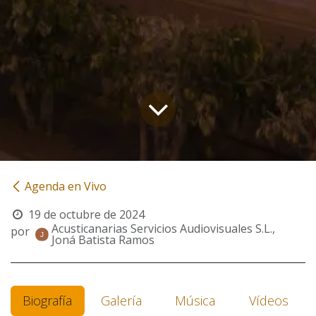
Agenda en Vivo
19 de octubre de 2024
Acusticanarias Servicios Audiovisuales S.L.,
por
Joná Batista Ramos
Biografía
Galería
Música
Vídeos